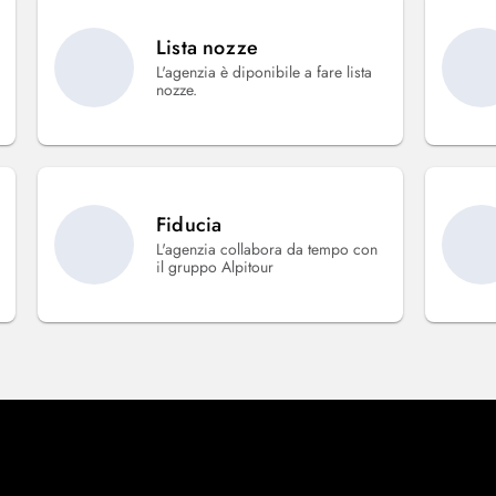
Lista nozze
L'agenzia è diponibile a fare lista
nozze.
Fiducia
L'agenzia collabora da tempo con
il gruppo Alpitour