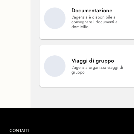
Documentazione
L'agenzia è disponibile a
consegnare i documenti a
domicilio.
Viaggi di gruppo
L'agenzia organizza viaggi di
gruppo
CONTATTI