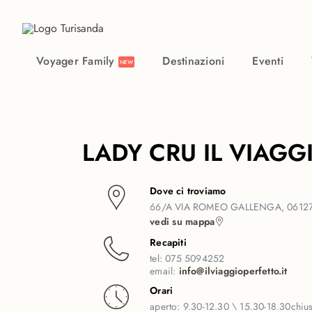
Vai al contenuto principale
Voyager Family
Destinazioni
Eventi
NEW
LADY CRU IL VIAGG
Dove ci troviamo
66/A VIA ROMEO GALLENGA, 06127
vedi su mappa
Recapiti
tel:
075 5094252
email:
info@ilviaggioperfetto.it
Orari
aperto:
9.30-12.30 \ 15.30-18.30
chiu