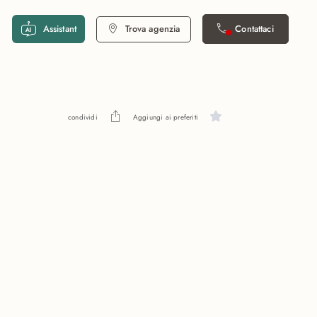
Assistant
Trova agenzia
Contattaci
condividi
Aggiungi ai preferiti