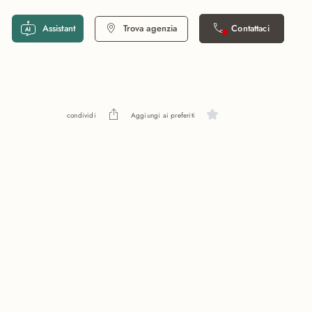
Assistant
Trova agenzia
Contattaci
condividi
Aggiungi ai preferiti