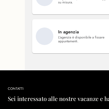
su misura.
In agenzia
L'agenzia è disponibile a fissare
appuntamenti.
CONTATTI
Sei interessato alle nostre vacanze e h