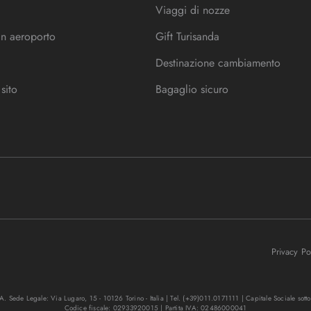
Viaggi di nozze
in aeroporto
Gift Turisanda
Destinazione cambiamento
sito
Bagaglio sicuro
Privacy P
. Sede Legale: Via Lugaro, 15 - 10126 Torino - Italia | Tel. (+39)011.0171111 | Capitale Sociale sott
Codice fiscale: 02933920015 | Partita IVA: 02486000041