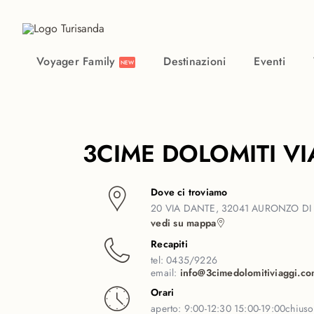
Vai al contenuto principale
Voyager Family
Destinazioni
Eventi
NEW
3CIME DOLOMITI VI
Dove ci troviamo
20 VIA DANTE, 32041 AURONZO DI
vedi su mappa
Recapiti
tel:
0435/9226
email:
info@3cimedolomitiviaggi.c
Orari
aperto:
9:00-12:30 15:00-19:00
chius