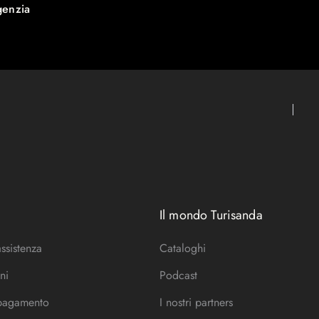
genzia
Il mondo Turisanda
assistenza
Cataloghi
ni
Podcast
 pagamento
I nostri partners