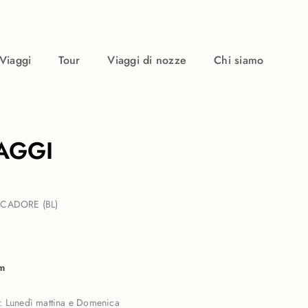
Viaggi
Tour
Viaggi di nozze
Chi siamo
AGGI
 CADORE (BL)
om
o:
Lunedì mattina e Domenica