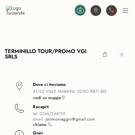
Vai al contenuto principale
Trova agenzia
Contattaci
Apri
TERMINILLO TOUR/PROMO VGI
SRLS
Dove ci troviamo
61/63 VIALE MARAINI, 02100 RIETI (RI)
vedi su mappa
Recapiti
tel:
0746/268139
email:
promoviaggiri@gmail.com
chiama
Orari