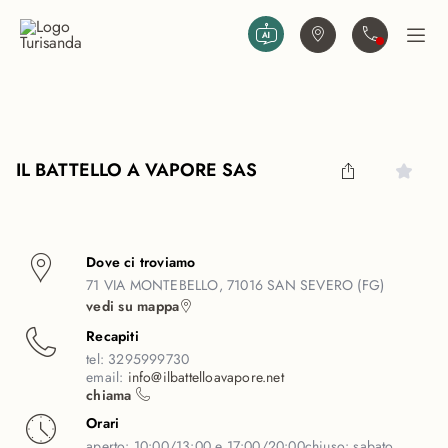
Vai al contenuto principale
Trova agenzia
Contattaci
Apri
IL BATTELLO A VAPORE SAS
Dove ci troviamo
71 VIA MONTEBELLO, 71016 SAN SEVERO (FG)
vedi su mappa
Recapiti
tel:
3295999730
email:
info@ilbattelloavapore.net
chiama
Orari
aperto:
10:00/13:00 e 17:00/20:00
chiuso:
sabato