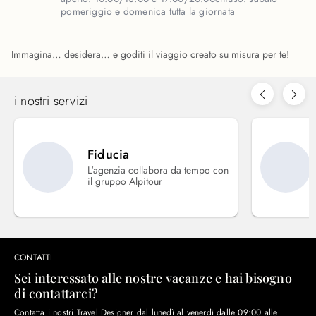
pomeriggio e domenica tutta la giornata
Immagina… desidera… e goditi il viaggio creato su misura per te!
i nostri servizi
Fiducia
L'agenzia collabora da tempo con
il gruppo Alpitour
CONTATTI
Sei interessato alle nostre vacanze e hai bisogno
di contattarci?
Contatta i nostri Travel Designer dal lunedì al venerdì dalle 09:00 alle