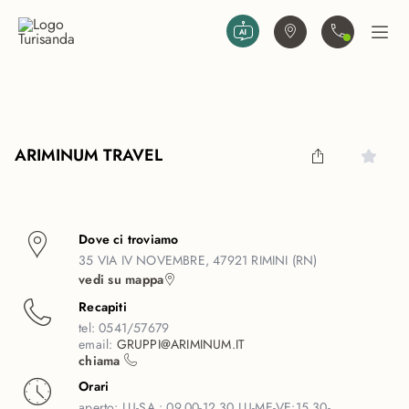
Vai al contenuto principale
Trova agenzia
Contattaci
Apri
ARIMINUM TRAVEL
Dove ci troviamo
35 VIA IV NOVEMBRE, 47921 RIMINI (RN)
vedi su mappa
Recapiti
tel:
0541/57679
email:
GRUPPI@ARIMINUM.IT
chiama
Orari
aperto:
LU-SA : 09.00-12.30 LU-ME-VE:15.30-