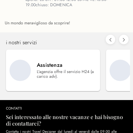
19.00
chiuso:
DOMENICA
Un mondo meraviglioso da scoprire!
i nostri servizi
Assistenza
L'agenzia offre il servizio H24 (a
carico adv).
CONTATTI
Sei interessato alle nostre vacanze e hai bisogno
di contattarci?
Contatta i nostri Travel Designer dal lunedì al venerdì dalle 09:00 alle