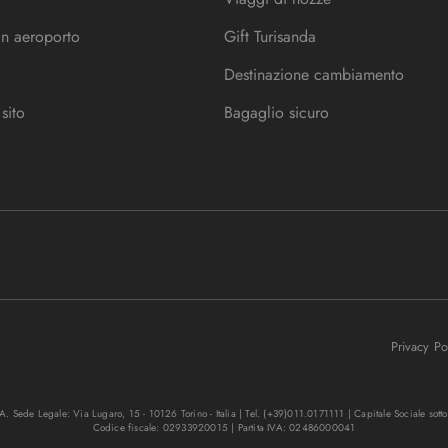
in aeroporto
Gift Turisanda
Destinazione cambiamento
sito
Bagaglio sicuro
Privacy P
. Sede Legale: Via Lugaro, 15 - 10126 Torino - Italia | Tel. (+39)011.0171111 | Capitale Sociale sott
Codice fiscale: 02933920015 | Partita IVA: 02486000041