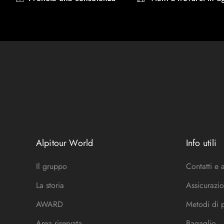
Alpitour World
Info utili
Il gruppo
Contatti e 
La storia
Assicurazio
AWARD
Metodi di
Area riservata
Bagaglio