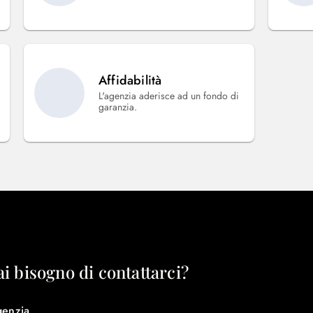
Affidabilità
L'agenzia aderisce ad un fondo di
garanzia.
ai bisogno di contattarci?
genzia