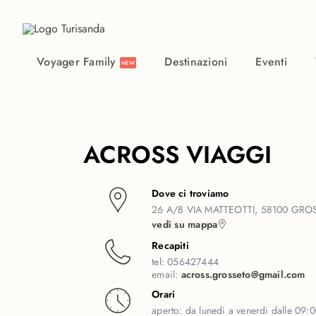
Vai al contenuto principale
Voyager Family
Destinazioni
Eventi
NEW
ACROSS VIAGGI
Dove ci troviamo
26 A/B VIA MATTEOTTI, 58100 GRO
vedi su mappa
Recapiti
tel:
056427444
email:
across.grosseto@gmail.com
Orari
aperto:
da lunedi a venerdi dalle 09:00