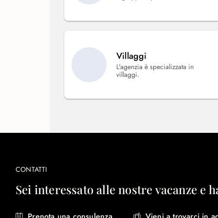
Villaggi
L'agenzia è specializzata in
villaggi.
CONTATTI
Sei interessato alle nostre vacanze e h
Prenota una consulenza
Vieni a trovarci in a