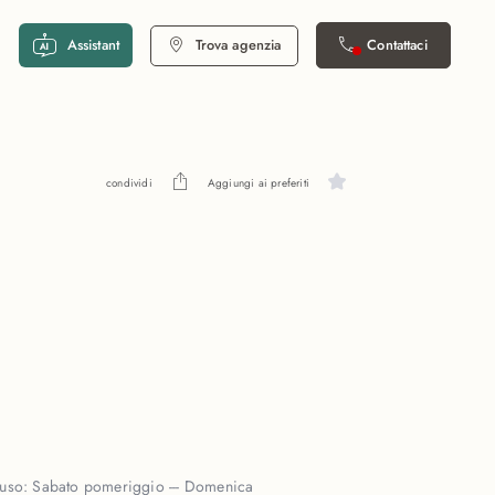
Assistant
Trova agenzia
Contattaci
condividi
Aggiungi ai preferiti
iuso:
Sabato pomeriggio --- Domenica