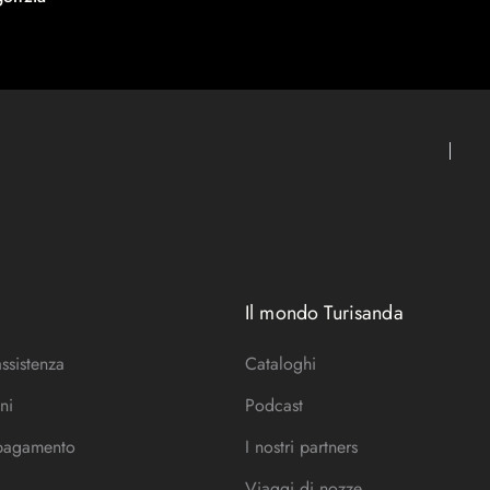
Il mondo Turisanda
assistenza
Cataloghi
ni
Podcast
 pagamento
I nostri partners
Viaggi di nozze