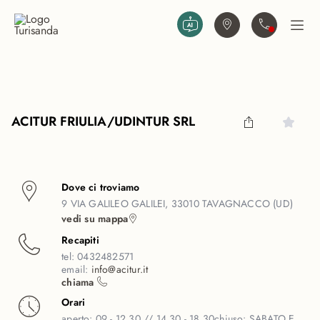
Vai al contenuto principale
Trova agenzia
Contattaci
Apri
ACITUR FRIULIA/UDINTUR SRL
Dove ci troviamo
9 VIA GALILEO GALILEI, 33010 TAVAGNACCO (UD)
vedi su mappa
Recapiti
tel:
0432482571
email:
info@acitur.it
chiama
Orari
aperto:
09 - 12.30 // 14.30 - 18.30
chiuso:
SABATO E