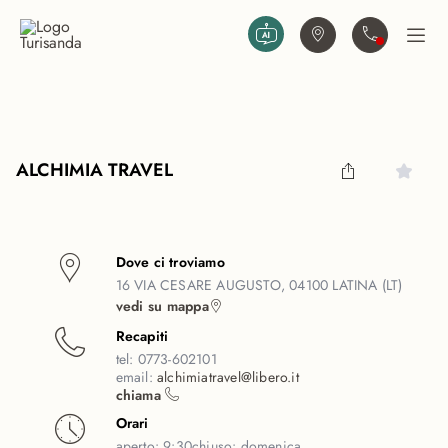
Vai al contenuto principale
Trova agenzia
Contattaci
Apri
ALCHIMIA TRAVEL
Dove ci troviamo
16 VIA CESARE AUGUSTO, 04100 LATINA (LT)
vedi su mappa
Recapiti
tel:
0773-602101
email:
alchimiatravel@libero.it
chiama
Orari
aperto:
9:30
chiuso:
domenica