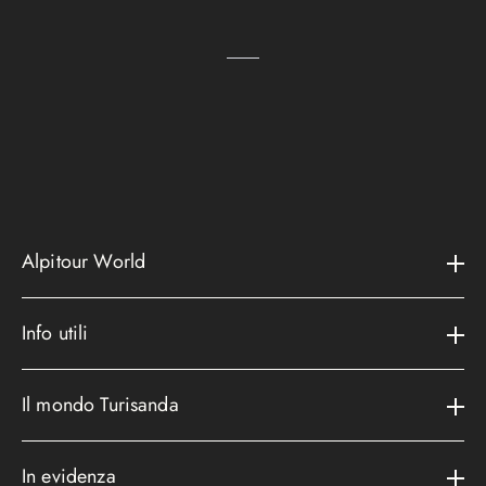
Alpitour World
Il gruppo
Info utili
La storia
Contatti e assistenza
AWARD
Il mondo Turisanda
Assicurazioni
Area riservata
Cataloghi
Metodi di pagamento
In evidenza