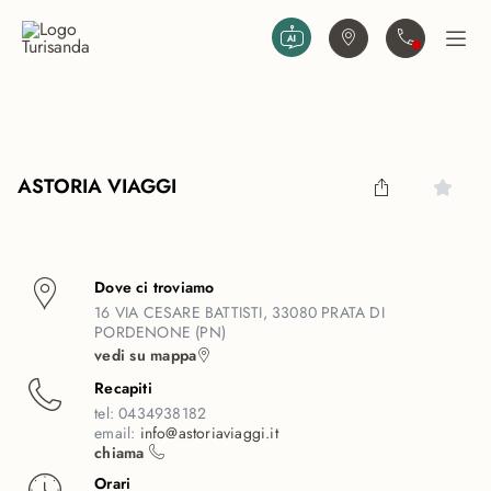
Vai al contenuto principale
Trova agenzia
Contattaci
Apri
ASTORIA VIAGGI
Dove ci troviamo
16 VIA CESARE BATTISTI, 33080 PRATA DI
PORDENONE (PN)
vedi su mappa
Recapiti
tel:
0434938182
email:
info@astoriaviaggi.it
chiama
Orari