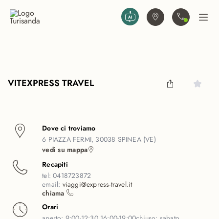
Vai al contenuto principale
Trova agenzia
Contattaci
Apri
VITEXPRESS TRAVEL
Dove ci troviamo
6 PIAZZA FERMI, 30038 SPINEA (VE)
vedi su mappa
Recapiti
tel:
0418723872
email:
viaggi@express-travel.it
chiama
Orari
aperto:
9:00-12:30 16:00-19:00
chiuso:
sabato