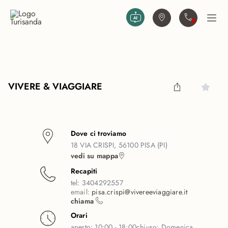
Vai al contenuto principale
Trova agenzia
Contattaci
Apri
VIVERE & VIAGGIARE
Dove ci troviamo
18 VIA CRISPI, 56100 PISA (PI)
vedi su mappa
Recapiti
tel:
3404292557
email:
pisa.crispi@vivereeviaggiare.it
chiama
Orari
aperto:
10:00 - 18:00
chiuso:
Domenica