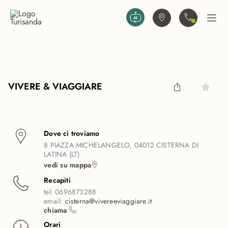
Vai al contenuto principale
Trova agenzia
Contattaci
Apri
VIVERE & VIAGGIARE
Dove ci troviamo
8 PIAZZA MICHELANGELO, 04012 CISTERNA DI
LATINA (LT)
vedi su mappa
Recapiti
tel:
0696873288
email:
cisterna@vivereeviaggiare.it
chiama
Orari