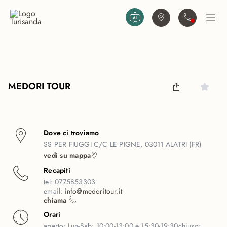
Vai al contenuto principale
Trova agenzia
Contattaci
Apri
MEDORI TOUR
Dove ci troviamo
SS PER FIUGGI C/C LE PIGNE, 03011 ALATRI (FR)
vedi su mappa
Recapiti
tel:
0775853303
email:
info@medoritour.it
chiama
Orari
aperto:
Lun-Sab: 10:00-13:00 e 15:30-19:30
chiuso: