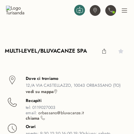
Vai al contenuto principale
Trova agenzia
Contattaci
Apri
MULTI-LEVEL/BLUVACANZE SPA
Dove ci troviamo
12/A VIA CASTELLAZZO, 10043 ORBASSANO (TO)
vedi su mappa
Recapiti
tel:
0119027003
email:
orbassano@bluvacanze.it
chiama
Orari
aperto:
9:30 12:30 16:00 19:30
chiuso:
sabato