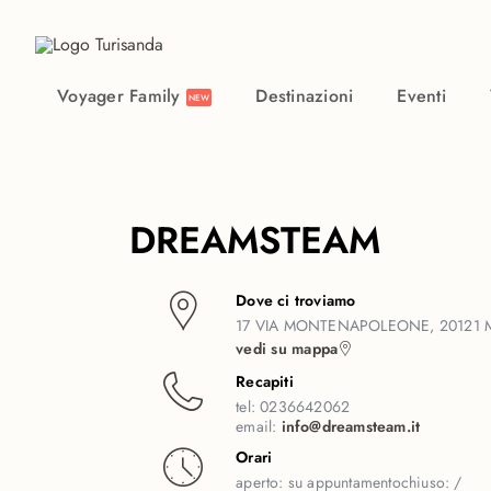
Vai al contenuto principale
Voyager Family
Destinazioni
Eventi
NEW
DREAMSTEAM
Dove ci troviamo
17 VIA MONTENAPOLEONE, 20121 M
vedi su mappa
Recapiti
tel:
0236642062
email:
info@dreamsteam.it
Orari
aperto:
su appuntamento
chiuso:
/