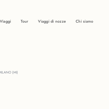
Viaggi
Tour
Viaggi di nozze
Chi siamo
ILANO (MI)