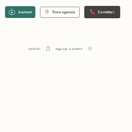
Assistant
Trova agenzia
Contattaci
condividi
Aggiungi ai preferiti