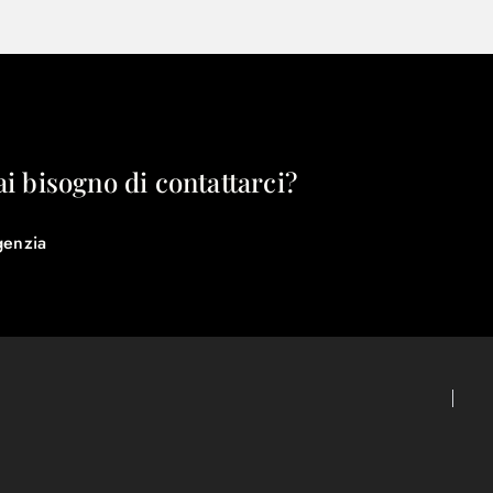
ai bisogno di contattarci?
genzia