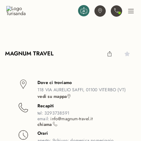
Vai al contenuto principale
Trova agenzia
Contattaci
Apri
MAGNUM TRAVEL
Dove ci troviamo
118 VIA AURELIO SAFFI, 01100 VITERBO (VT)
vedi su mappa
Recapiti
tel:
3293738591
email:
info@magnum-travel.it
chiama
Orari
aperto:
9
chiuso:
domenica pomeriggio