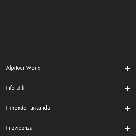
Alpitour World
Il gruppo
Info utili
La storia
Contatti e assistenza
AWARD
Il mondo Turisanda
Assicurazioni
Area riservata
Cataloghi
Metodi di pagamento
In evidenza
Convenzioni
Podcast