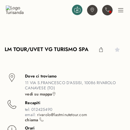
Vai al contenuto principale
Trova agenzia
Contattaci
Apri
LM TOUR/UVET VG TURISMO SPA
Dove ci troviamo
11 VIA S.FRANCESCO D'ASSISI, 10086 RIVAROLO
CANAVESE (TO)
vedi su mappa
Recapiti
tel:
012425490
email:
rivarolo@lastminutetour.com
chiama
Orari