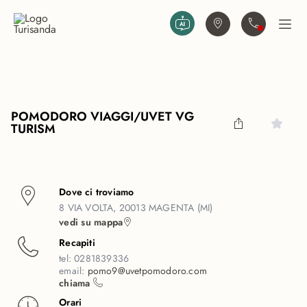
Vai al contenuto principale
Trova agenzia
Contattaci
Apri
POMODORO VIAGGI/UVET VG
TURISM
Dove ci troviamo
8 VIA VOLTA, 20013 MAGENTA (MI)
vedi su mappa
Recapiti
tel:
0281839336
email:
pomo9@uvetpomodoro.com
chiama
Orari