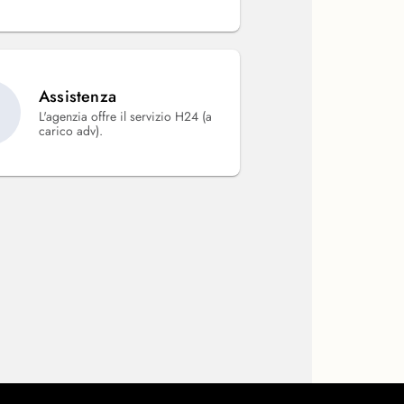
Assistenza
L'agenzia offre il servizio H24 (a
carico adv).