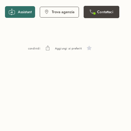
Assistant
Trova agenzia
Contattaci
condividi
Aggiungi ai preferiti