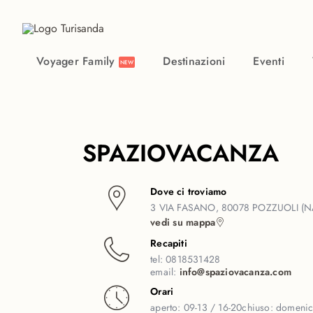
Vai al contenuto principale
Voyager Family
Destinazioni
Eventi
NEW
SPAZIOVACANZA
Dove ci troviamo
3 VIA FASANO, 80078 POZZUOLI (N
vedi su mappa
Recapiti
tel:
0818531428
email:
info@spaziovacanza.com
Orari
aperto:
09-13 / 16-20
chiuso:
domeni