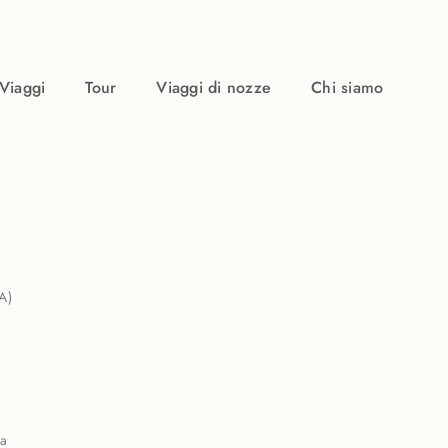
Viaggi
Tour
Viaggi di nozze
Chi siamo
A)
ca