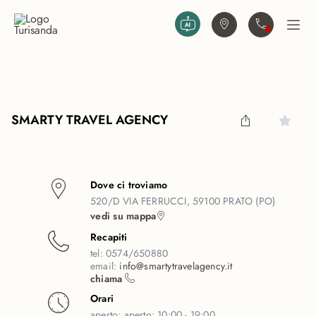
Vai al contenuto principale
Trova agenzia
Contattaci
Apri
SMARTY TRAVEL AGENCY
Dove ci troviamo
520/D VIA FERRUCCI, 59100 PRATO (PO)
vedi su mappa
Recapiti
tel:
0574/650880
email:
info@smartytravelagency.it
chiama
Orari
aperto:
aperto: 10:00 - 19:00