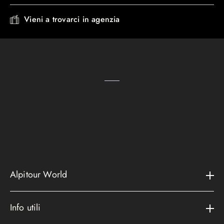
Vieni a trovarci in agenzia
Alpitour World
Il gruppo
Info utili
La storia