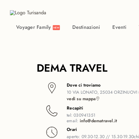
Vai al contenuto principale
Voyager Family
Destinazioni
Eventi
NEW
DEMA TRAVEL
Dove ci troviamo
10 VIA LONATO, 25034 ORZINUOVI 
vedi su mappa
Recapiti
tel:
030941351
email:
info@dematravel.it
Orari
aperto:
09.30-12.30 // 15.30-19.30
ch