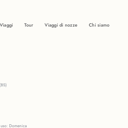
Viaggi
Tour
Viaggi di nozze
Chi siamo
(BS)
iuso:
Domenica