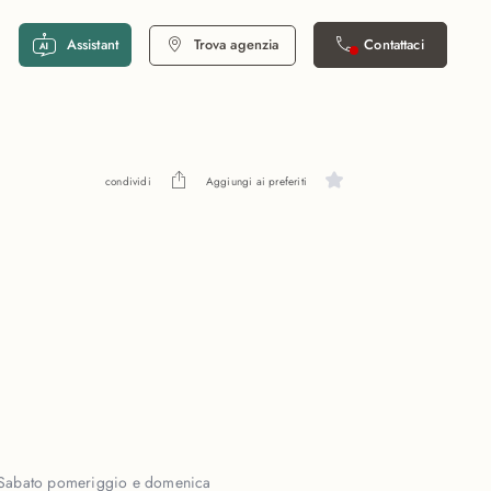
Assistant
Trova agenzia
Contattaci
condividi
Aggiungi ai preferiti
Sabato pomeriggio e domenica