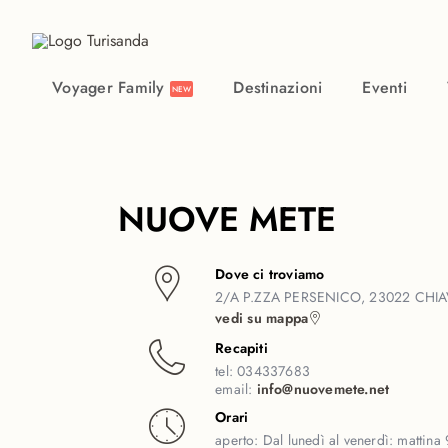
Vai al contenuto principale
Voyager Family
Destinazioni
Eventi
NEW
NUOVE METE
Dove ci troviamo
2/A P.ZZA PERSENICO, 23022 CHI
vedi su mappa
Recapiti
tel:
034337683
email:
info@nuovemete.net
Orari
aperto:
Dal lunedì al venerdì: mattin