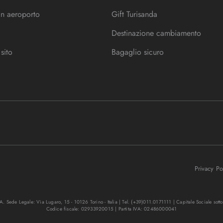
in aeroporto
Gift Turisanda
Destinazione cambiamento
sito
Bagaglio sicuro
Privacy P
. Sede Legale: Via Lugaro, 15 - 10126 Torino - Italia | Tel. (+39)011.0171111 | Capitale Sociale sott
Codice fiscale: 02933920015 | Partita IVA: 02486000041