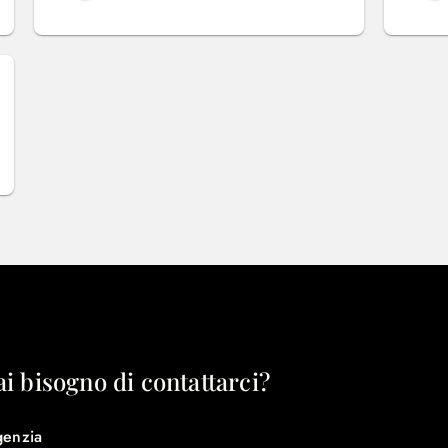
ai bisogno di contattarci?
genzia