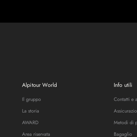
Alpitour World
Info utili
Il gruppo
Contatti e 
La storia
Assicurazio
AWARD
Metodi di
Area riservata
Bagaglio