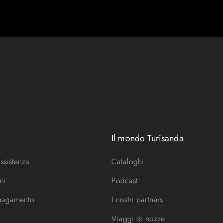
Il mondo Turisanda
assistenza
Cataloghi
ni
Podcast
 pagamento
I nostri partners
Viaggi di nozze