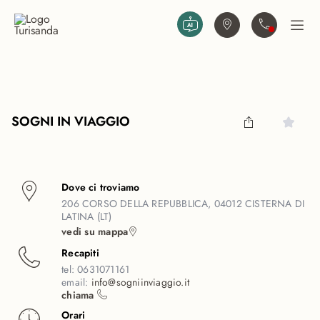
Vai al contenuto principale
Trova agenzia
Contattaci
Apri
SOGNI IN VIAGGIO
Dove ci troviamo
206 CORSO DELLA REPUBBLICA, 04012 CISTERNA DI
LATINA (LT)
vedi su mappa
Recapiti
tel:
0631071161
email:
info@sogniinviaggio.it
chiama
Orari