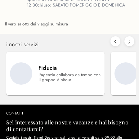
12.30
chiuso:
SABATO POMERIGGIO E DOMENICA
Il vero salotto dei viaggi su misura
i nostri servizi
Fiducia
L'agenzia collabora da tempo con
il gruppo Alpitour
CONTATTI
Sei interessato alle nostre vacanze e hai bisogno
di contattarci?
Contatta i nostri Travel Designer dal lunedì al venerdì dalle 09:00 alle