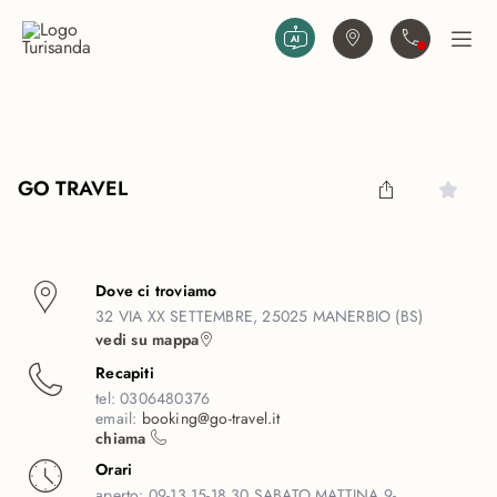
Vai al contenuto principale
Trova agenzia
Contattaci
Apri
GO TRAVEL
Dove ci troviamo
32 VIA XX SETTEMBRE, 25025 MANERBIO (BS)
vedi su mappa
Recapiti
tel:
0306480376
email:
booking@go-travel.it
chiama
Orari
aperto:
09-13 15-18.30 SABATO MATTINA 9-