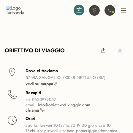
Vai al contenuto principale
Trova agenzia
Contattaci
Apri
OBIETTIVO DI VIAGGIO
Dove ci troviamo
57 VIA SANGALLO, 00048 NETTUNO (RM)
vedi su mappa
Recapiti
tel:
0620979057
email:
info@obiettivodiviaggio.com
chiama
Orari
aperto:
lun-ven 10-13/16:30-19:30 gio e sab 10-
13
chiuso:
giovedì e sabato pomeriggio/domenica