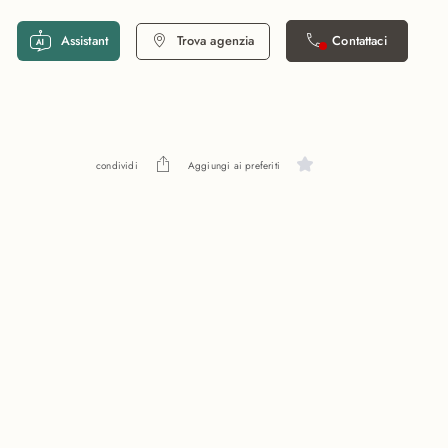
Assistant
Trova agenzia
Contattaci
condividi
Aggiungi ai preferiti