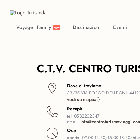
Vai al contenuto principale
Voyager Family
Destinazioni
Eventi
NEW
C.T.V. CENTRO TUR
Dove ci troviamo
33/35 VIA BORGO DEI LEONI, 44121
vedi su mappa
Recapiti
tel:
0532202347
email:
Info@centroturismoviaggi.co
Orari
aperto:
09.00-12.30/15.00-18.30
chiu