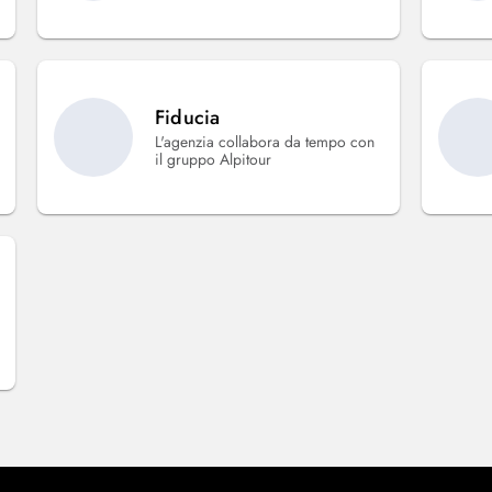
Fiducia
L'agenzia collabora da tempo con
il gruppo Alpitour