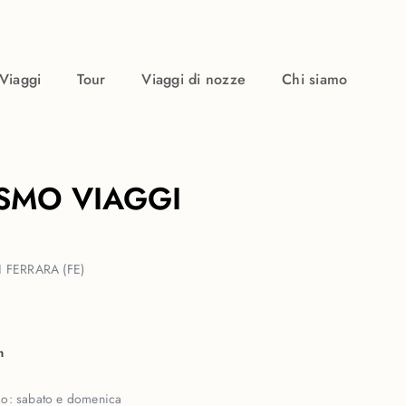
Viaggi
Tour
Viaggi di nozze
Chi siamo
ISMO VIAGGI
 FERRARA (FE)
m
so:
sabato e domenica