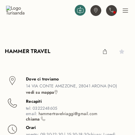
Vai al contenuto principale
Trova agenzia
Contattaci
Apri
HAMMER TRAVEL
Dove ci troviamo
14 VIA CONTE AMIZZONE, 28041 ARONA (NO)
vedi su mappa
Recapiti
tel:
0322248605
email:
hammertravelviaggi@gmail.com
chiama
Orari
aperto:
09:30-12:30 | 15:30-18:30
chiuso:
Lunedì,