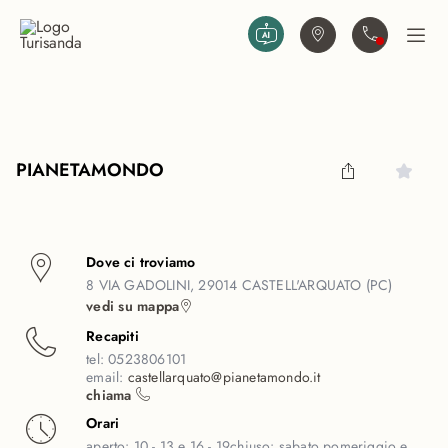
Vai al contenuto principale
Trova agenzia
Contattaci
Apri
PIANETAMONDO
Dove ci troviamo
8 VIA GADOLINI, 29014 CASTELL'ARQUATO (PC)
vedi su mappa
Recapiti
tel:
0523806101
email:
castellarquato@pianetamondo.it
chiama
Orari
aperto:
10 - 13 e 16 - 19
chiuso:
sabato pomeriggio e