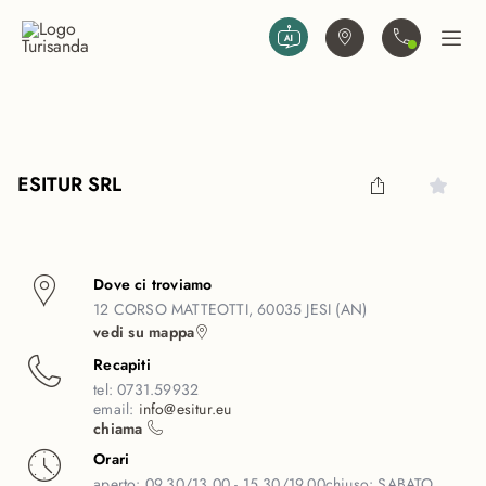
Vai al contenuto principale
Trova agenzia
Contattaci
Apri
ESITUR SRL
Dove ci troviamo
12 CORSO MATTEOTTI, 60035 JESI (AN)
vedi su mappa
Recapiti
tel:
0731.59932
email:
info@esitur.eu
chiama
Orari
aperto:
09.30/13.00 - 15.30/19.00
chiuso:
SABATO