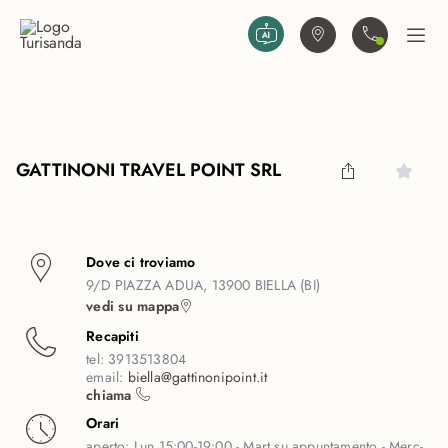
Vai al contenuto principale
Trova agenzia
Contattaci
Apri
GATTINONI TRAVEL POINT SRL
Dove ci troviamo
9/D PIAZZA ADUA, 13900 BIELLA (BI)
vedi su mappa
Recapiti
tel:
3913513804
email:
biella@gattinonipoint.it
chiama
Orari
aperto:
Lun 15:00-19:00 - Mart su appuntamento - Merc-