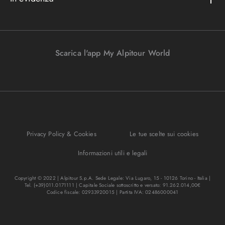
Convenzioni
Podcast
Bagaglio
Racconti di viaggio
Lavora con noi
I nostri partners
Parcheggi in aeroporto
Promo e vantaggi
Viaggi Incentive
Viaggi di nozze
Scarica l'app My Alpitour World
FAQ
Parti e riparti
Gift Turisanda
Mappa del sito
Viaggi senza passaporto
Destinazione cambiamento
Ponti e festività
Bagaglio sicuro
I migliori tour
Privacy Policy & Cookies
Le tue scelte sui cookies
Regole per viaggiare
Informazioni utili e legali
Copyright © 2022 | Alpitour S.p.A. Sede Legale: Via Lugaro, 15 - 10126 Torino - Italia |
Tel. (+39)011.0171111 | Capitale Sociale sottoscritto e versato: 91.262.014,00€
Codice fiscale: 02933920015 | Partita IVA: 02486000041