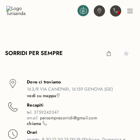
Vai al contenuto principale
Trova agenzia
Contattaci
Apri
SORRIDI PER SEMPRE
Dove ci troviamo
163/R VIA CANEPARI, 16159 GENOVA (GE)
vedi su mappa
Recapiti
tel:
3759242047
email:
persempresorridi@gmail.com
chiama
Orari
aperto:
8:30-12:30 15:00-19:00
chiuso:
Domenica e