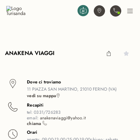
Vai al contenuto principale
Trova agenzia
Contattaci
Apri
ANAKENA VIAGGI
Dove ci troviamo
11 PIAZZA SAN MARTINO, 21010 FERNO (VA)
vedi su mappa
Recapiti
tel:
0331/726283
email:
anakenaviaggi@yahoo.it
chiama
Orari
aperto:
09:00-13:00/15:00-19:00
chiuso:
sabato