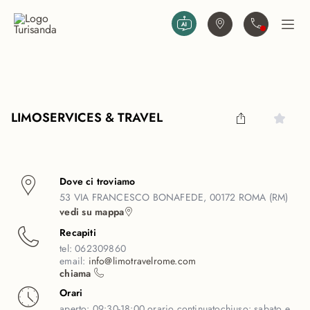
Vai al contenuto principale
Trova agenzia
Contattaci
Apri
LIMOSERVICES & TRAVEL
Dove ci troviamo
53 VIA FRANCESCO BONAFEDE, 00172 ROMA (RM)
vedi su mappa
Recapiti
tel:
062309860
email:
info@limotravelrome.com
chiama
Orari
aperto:
09:30-18:00 orario continuato
chiuso:
sabato e