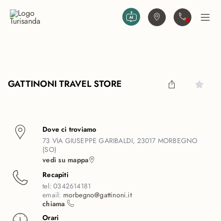
Vai al contenuto principale
Trova agenzia
Contattaci
Apri
GATTINONI TRAVEL STORE
Dove ci troviamo
73 VIA GIUSEPPE GARIBALDI, 23017 MORBEGNO
(SO)
vedi su mappa
Recapiti
tel:
0342614181
email:
morbegno@gattinoni.it
chiama
Orari