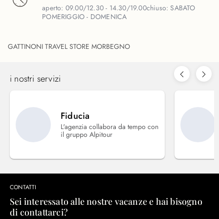
aperto:
09.00/12.30 - 14.30/19.00
chiuso:
SABATO
POMERIGGIO - DOMENICA
GATTINONI TRAVEL STORE MORBEGNO
i nostri servizi
Fiducia
L'agenzia collabora da tempo con
il gruppo Alpitour
CONTATTI
Sei interessato alle nostre vacanze e hai bisogno
di contattarci?