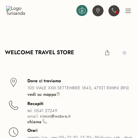
Vai al contenuto principale
Trova agenzia
Contattaci
Apri
WELCOME TRAVEL STORE
Dove ci troviamo
105 VIALE XXIII SETTEMBRE 1845, 47921 RIMINI (RN)
vedi su mappa
Recapiti
tel:
0541 27249
email:
rimini@wstore.it
chiama
Orari
aperto:
lun - ven 09–12:30, 15:30–19
chiuso:
sab - dom