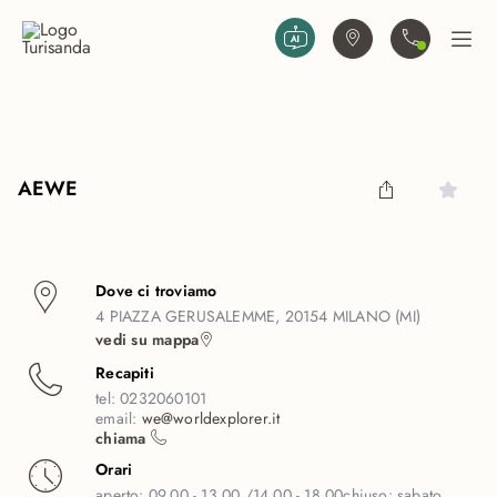
Vai al contenuto principale
Trova agenzia
Contattaci
Apri
AEWE
Dove ci troviamo
4 PIAZZA GERUSALEMME, 20154 MILANO (MI)
vedi su mappa
Recapiti
tel:
0232060101
email:
we@worldexplorer.it
chiama
Orari
aperto:
09.00 - 13.00 /14.00 - 18.00
chiuso:
sabato