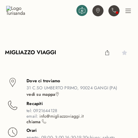
Vai al contenuto principale
Trova agenzia
Contattaci
Apri
MIGLIAZZO VIAGGI
Dove ci troviamo
31 C.SO UMBERTO PRIMO, 90024 GANGI (PA)
vedi su mappa
Recapiti
tel:
0921644128
email:
info@migliazzoviaggi.it
chiama
Orari
aperto:
09:00- 3:00 16:30-19:30
chiuso:
sabato