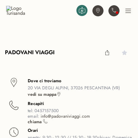
Vai al contenuto principale
Trova agenzia
Contattaci
Apri
PADOVANI VIAGGI
Dove ci troviamo
20 VIA DEGLI ALPINI, 37026 PESCANTINA (VR)
vedi su mappa
Recapiti
tel:
0457157500
email:
info@padovaniviaggi.com
chiama
Orari
aperto:
9:30 - 12:30 // 15:30 - 18:30
chiuso:
Domenica