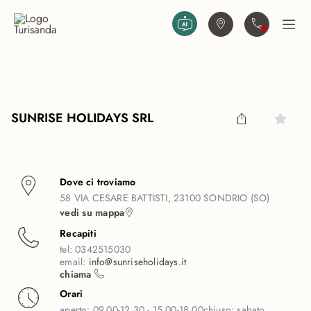
Vai al contenuto principale
Trova agenzia
Contattaci
Apri
SUNRISE HOLIDAYS SRL
Dove ci troviamo
58 VIA CESARE BATTISTI, 23100 SONDRIO (SO)
vedi su mappa
Recapiti
tel:
0342515030
email:
info@sunriseholidays.it
chiama
Orari
aperto:
09.00-12.30 - 15.00-18.00
chiuso:
sabato,