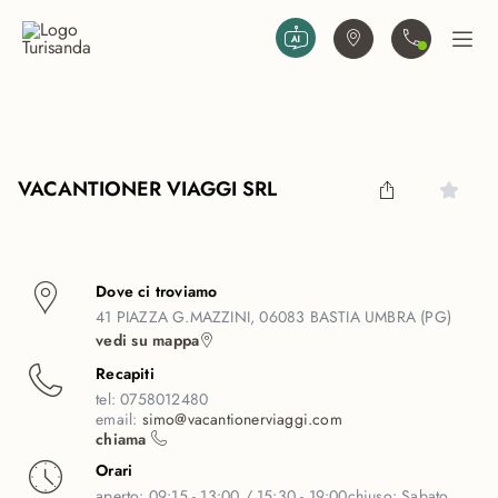
Vai al contenuto principale
Trova agenzia
Contattaci
Apri
VACANTIONER VIAGGI SRL
Dove ci troviamo
41 PIAZZA G.MAZZINI, 06083 BASTIA UMBRA (PG)
vedi su mappa
Recapiti
tel:
0758012480
email:
simo@vacantionerviaggi.com
chiama
Orari
aperto:
09:15 - 13:00 / 15:30 - 19:00
chiuso:
Sabato