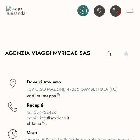
Vai al contenuto principale
Trova agenzia
Contattaci
Apri
AGENZIA VIAGGI MYRICAE SAS
Dove ci troviamo
109 C.SO MAZZINI, 47035 GAMBETTOLA (FC)
vedi su mappa
Recapiti
tel:
054752486
email:
info@myricae.it
chiama
Orari
aperto:
9-12,30 16-19,00
chiuso:
sabato pomeriggio e