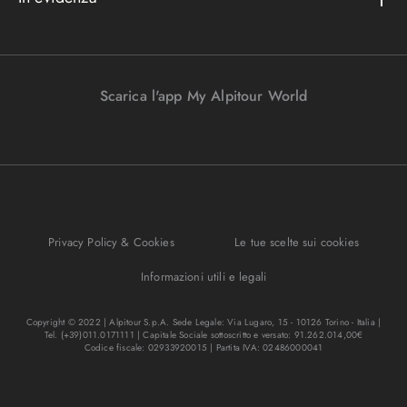
Convenzioni
Podcast
Bagaglio
Racconti di viaggio
Lavora con noi
I nostri partners
Parcheggi in aeroporto
Promo e vantaggi
Viaggi Incentive
Viaggi di nozze
Scarica l'app My Alpitour World
FAQ
Parti e riparti
Gift Turisanda
Mappa del sito
Viaggi senza passaporto
Destinazione cambiamento
Ponti e festività
Bagaglio sicuro
I migliori tour
Privacy Policy & Cookies
Le tue scelte sui cookies
Regole per viaggiare
Informazioni utili e legali
Copyright © 2022 | Alpitour S.p.A. Sede Legale: Via Lugaro, 15 - 10126 Torino - Italia |
Tel. (+39)011.0171111 | Capitale Sociale sottoscritto e versato: 91.262.014,00€
Codice fiscale: 02933920015 | Partita IVA: 02486000041