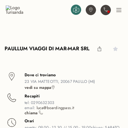
Vai al contenuto principale
Trova agenzia
Contattaci
Apri
PAULLUM VIAGGI DI MAR-MAR SRL
Dove ci troviamo
23 VIA MATTEOTTI, 20067 PAULLO (MI)
vedi su mappa
Recapiti
tel:
0290632303
email:
luca@boardingpass.it
chiama
Orari
aperto:
09.00 - 12.30 // 15.00 - 19.00
chiuso:
SABATO