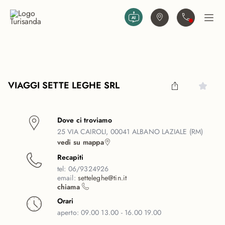
Vai al contenuto principale
Trova agenzia
Contattaci
Apri
VIAGGI SETTE LEGHE SRL
Dove ci troviamo
25 VIA CAIROLI, 00041 ALBANO LAZIALE (RM)
vedi su mappa
Recapiti
tel:
06/9324926
email:
setteleghe@tin.it
chiama
Orari
aperto:
09.00 13.00 - 16.00 19.00