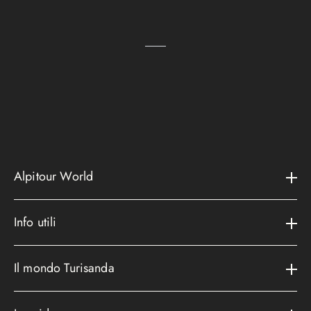
Alpitour World
Il gruppo
Info utili
La storia
Contatti e assistenza
AWARD
Il mondo Turisanda
Assicurazioni
Area riservata
Cataloghi
Metodi di pagamento