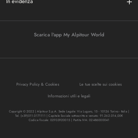
In evidenza
Convenzioni
Podcast
Bagaglio
Racconti di viaggio
Lavora con noi
I nostri partners
Parcheggi in aeroporto
Promo e vantaggi
Viaggi Incentive
Viaggi di nozze
Scarica l'app My Alpitour World
FAQ
Parti e riparti
Gift Turisanda
Mappa del sito
Viaggi senza passaporto
Destinazione cambiamento
Ponti e festività
Bagaglio sicuro
I migliori tour
Privacy Policy & Cookies
Le tue scelte sui cookies
Regole per viaggiare
Informazioni utili e legali
Copyright © 2022 | Alpitour S.p.A. Sede Legale: Via Lugaro, 15 - 10126 Torino - Italia |
Tel. (+39)011.0171111 | Capitale Sociale sottoscritto e versato: 91.262.014,00€
Codice fiscale: 02933920015 | Partita IVA: 02486000041