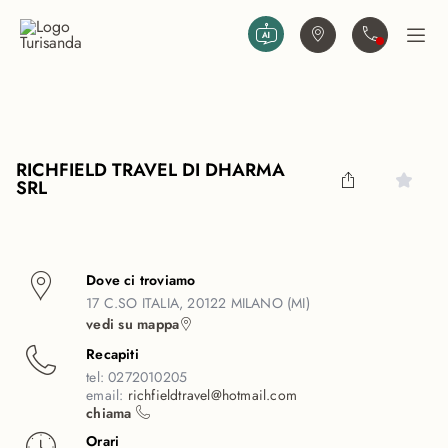
Vai al contenuto principale
Trova agenzia
Contattaci
Apri
RICHFIELD TRAVEL DI DHARMA
SRL
Dove ci troviamo
17 C.SO ITALIA, 20122 MILANO (MI)
vedi su mappa
Recapiti
tel:
0272010205
email:
richfieldtravel@hotmail.com
chiama
Orari