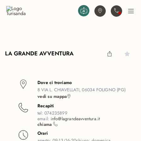
Vai al contenuto principale
Trova agenzia
Contattaci
Apri
LA GRANDE AVVENTURA
Dove ci troviamo
8 VIA L. CHIAVELLATI, 06034 FOLIGNO (PG)
vedi su mappa
Recapiti
tel:
074235899
email:
info@lagrandeavventura.it
chiama
Orari
aperto:
09-13/16-20
chiuso:
domenica