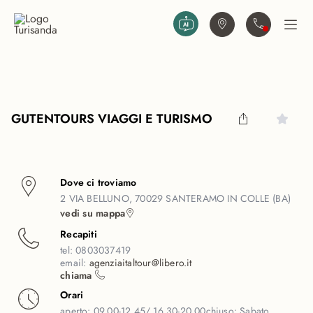
Vai al contenuto principale
Trova agenzia
Contattaci
Apri
GUTENTOURS VIAGGI E TURISMO
Dove ci troviamo
2 VIA BELLUNO, 70029 SANTERAMO IN COLLE (BA)
vedi su mappa
Recapiti
tel:
0803037419
email:
agenziaitaltour@libero.it
chiama
Orari
aperto:
09.00-12.45/ 16.30-20.00
chiuso:
Sabato