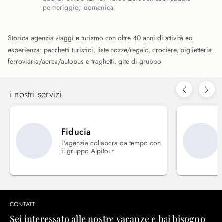
pomeriggio; domenica
Storica agenzia viaggi e turismo con oltre 40 anni di attività ed
esperienza: pacchetti turistici, liste nozze/regalo, crociere, biglietteria
ferroviaria/aerea/autobus e traghetti, gite di gruppo
i nostri servizi
Fiducia
L'agenzia collabora da tempo con
il gruppo Alpitour
CONTATTI
Sei interessato alle nostre vacanze e hai bisogno