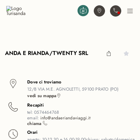
Vai al contenuto principale
Trova agenzia
Contattaci
Apri
ANDA E RIANDA/TWENTY SRL
Dove ci troviamo
12/B VIA M.E. AGNOLETTI, 59100 PRATO (PO)
vedi su mappa
Recapiti
tel:
0574464768
email:
info@andaeriandaviaggi.it
chiama
Orari
aperto:
10-12.30 e 16.00-19.00
chiuso:
sabato/domenica