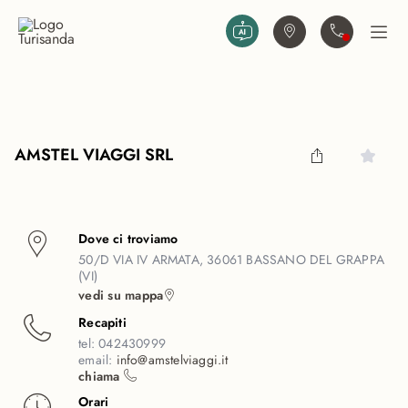
Vai al contenuto principale
Trova agenzia
Contattaci
Apri
AMSTEL VIAGGI SRL
Dove ci troviamo
50/D VIA IV ARMATA, 36061 BASSANO DEL GRAPPA
(VI)
vedi su mappa
Recapiti
tel:
042430999
email:
info@amstelviaggi.it
chiama
Orari