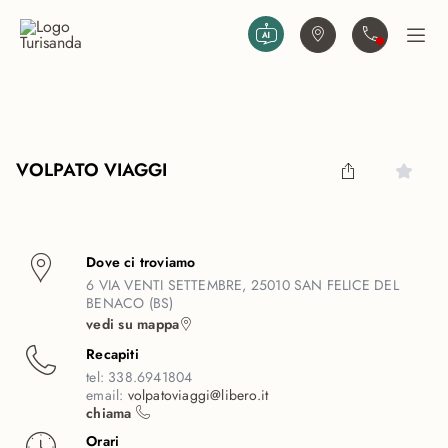
Vai al contenuto principale
Trova agenzia
Contattaci
Apri
VOLPATO VIAGGI
Dove ci troviamo
6 VIA VENTI SETTEMBRE, 25010 SAN FELICE DEL
BENACO (BS)
vedi su mappa
Recapiti
tel:
338.6941804
email:
volpatoviaggi@libero.it
chiama
Orari