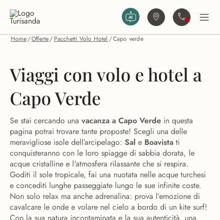
Vai al contenuto principale
Trova agenzia
Contattaci
Apri
Home
/
Offerte
/
Pacchetti Volo Hotel
/
Capo verde
Viaggi con volo e hotel a
Offerte volo più hotel a Capo
Verde
Capo Verde
Se stai cercando una
vacanza a Capo Verde
in questa
pagina potrai trovare tante proposte! Scegli una delle
meravigliose isole dell’arcipelago:
Sal
e
Boavista
ti
conquisteranno con le loro spiagge di sabbia dorata, le
acque cristalline e l'atmosfera rilassante che si respira.
Goditi il sole tropicale, fai una nuotata nelle acque turchesi
e concediti lunghe passeggiate lungo le sue infinite coste.
Non solo relax ma anche adrenalina: prova l’emozione di
cavalcare le onde e volare nel cielo a bordo di un kite surf!
Con la sua natura incontaminata e la sua autenticità, una